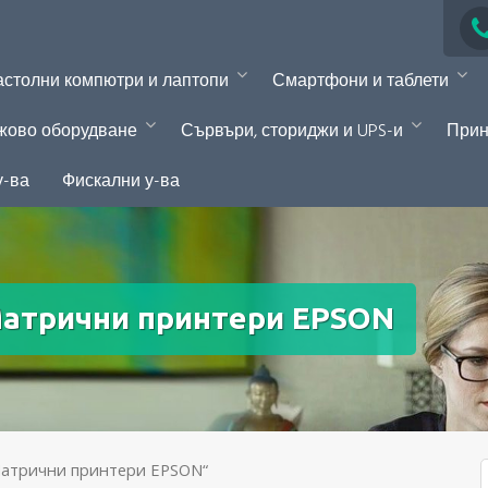
столни компютри и лаптопи
Смартфони и таблети
жово оборудване
Сървъри, сториджи и UPS-и
Прин
у-ва
Фискални у-ва
атрични принтери EPSON
Матрични принтери EPSON“