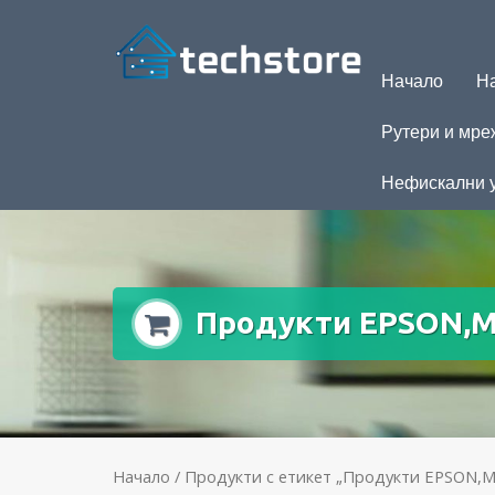
Начало
На
Рутери и мре
Нефискални 
Продукти EPSON,М
Начало
/ Продукти с етикет „Продукти EPSON,