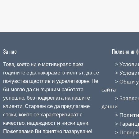
За нас
Полезна инфо
Това, което ни е мотивирало през
> Условия н
годините е да накараме клиентът, да се
> Условия з
почувства щастлив и удовлетворен. Не
> Общи усло
би могло да си вършим работата
сайта
успешно, без подкрепата на нашите
> Заявление
клиенти. Стараем се да предлагаме
данни
стоки, които се характеризират с
> Политика
качество, надеждност и ниски цени.
> Гаранция
Пожелаваме Ви приятно пазаруване!
> Поверит