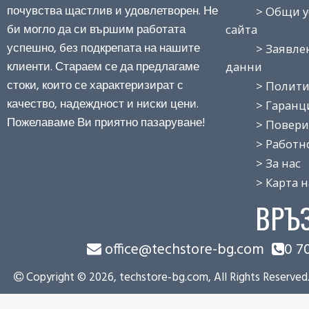
почувства щастлив и удовлетворен. Не
> Общи усло
би могло да си вършим работата
сайта
успешно, без подкрепата на нашите
> Заявление
клиенти. Стараем се да предлагаме
данни
стоки, които се характеризират с
> Политика
качество, надеждност и ниски цени.
> Гаранция
Пожелаваме Ви приятно пазаруване!
> Поверит
> Работно 
> За нас
> Карта на
ВРЪ
office@techstore-bg.com
0 7
Copyright © 2026, techstore-bg.com, All Rights Reserved