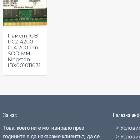
Памет 1GB
PC2-4200
CL4 200-Pin
SODIMM
Kingston
IBX001011031
За нас
Полезна инфо
Това, което ни е мотивирало през
> Условия н
годините е да накараме клиентът, да се
> Условия з