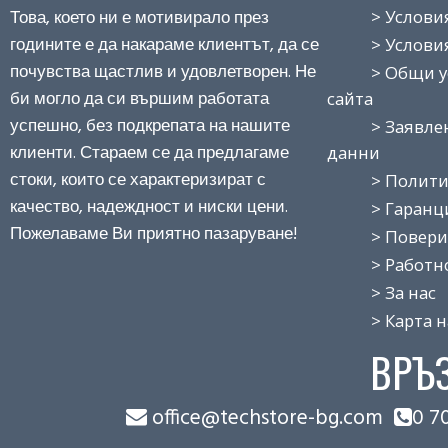
Това, което ни е мотивирало през
> Условия н
годините е да накараме клиентът, да се
> Условия з
почувства щастлив и удовлетворен. Не
> Общи усло
би могло да си вършим работата
сайта
успешно, без подкрепата на нашите
> Заявление
клиенти. Стараем се да предлагаме
данни
стоки, които се характеризират с
> Политика
качество, надеждност и ниски цени.
> Гаранция
Пожелаваме Ви приятно пазаруване!
> Поверит
> Работно 
> За нас
> Карта на
ВРЪ
office@techstore-bg.com
0 7