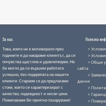
За нас
Полезна инфо
Това, което ни е мотивирало през
> Условия н
годините е да накараме клиентът, да се
> Условия з
почувства щастлив и удовлетворен. Не
> Общи усло
би могло да си вършим работата
сайта
успешно, без подкрепата на нашите
> Заявление
клиенти. Стараем се да предлагаме
данни
стоки, които се характеризират с
> Политика
качество, надеждност и ниски цени.
> Гаранция
Пожелаваме Ви приятно пазаруване!
> Поверит