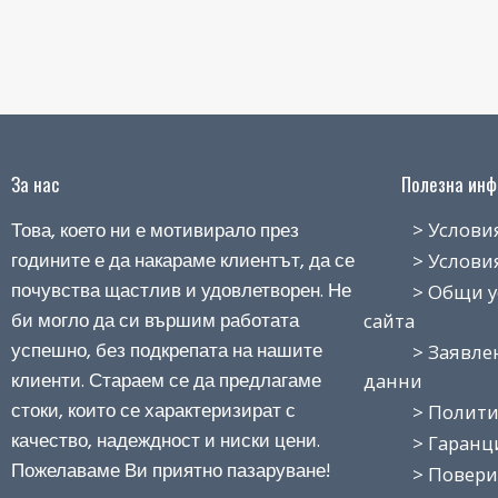
За нас
Полезна инфо
Това, което ни е мотивирало през
> Условия н
годините е да накараме клиентът, да се
> Условия з
почувства щастлив и удовлетворен. Не
> Общи усло
би могло да си вършим работата
сайта
успешно, без подкрепата на нашите
> Заявление
клиенти. Стараем се да предлагаме
данни
стоки, които се характеризират с
> Политика
качество, надеждност и ниски цени.
> Гаранция
Пожелаваме Ви приятно пазаруване!
> Поверит