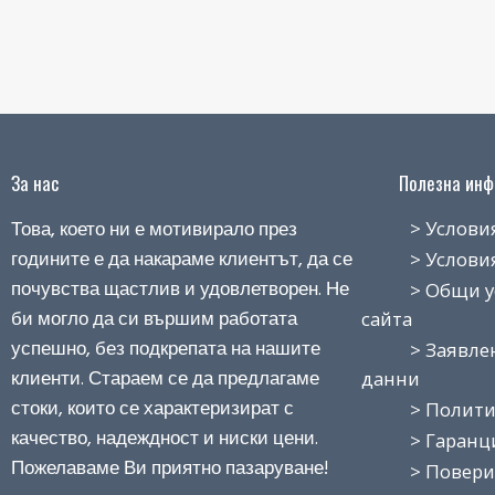
За нас
Полезна инфо
Това, което ни е мотивирало през
> Условия н
годините е да накараме клиентът, да се
> Условия з
почувства щастлив и удовлетворен. Не
> Общи усло
би могло да си вършим работата
сайта
успешно, без подкрепата на нашите
> Заявление
клиенти. Стараем се да предлагаме
данни
стоки, които се характеризират с
> Политика
качество, надеждност и ниски цени.
> Гаранция
Пожелаваме Ви приятно пазаруване!
> Поверит