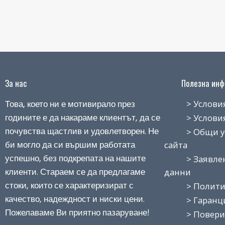
За нас
Полезна инфо
Това, което ни е мотивирало през
> Условия н
годините е да накараме клиентът, да се
> Условия з
почувства щастлив и удовлетворен. Не
> Общи усло
би могло да си вършим работата
сайта
успешно, без подкрепата на нашите
> Заявление
клиенти. Стараем се да предлагаме
данни
стоки, които се характеризират с
> Политика
качество, надеждност и ниски цени.
> Гаранция
Пожелаваме Ви приятно пазаруване!
> Поверит