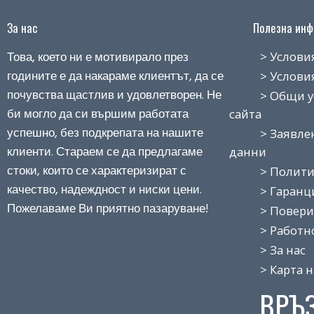
За нас
Полезна инфо
Това, което ни е мотивирало през
> Условия н
годините е да накараме клиентът, да се
> Условия з
почувства щастлив и удовлетворен. Не
> Общи усло
би могло да си вършим работата
сайта
успешно, без подкрепата на нашите
> Заявление
клиенти. Стараем се да предлагаме
данни
стоки, които се характеризират с
> Политика
качество, надеждност и ниски цени.
> Гаранция
Пожелаваме Ви приятно пазаруване!
> Поверит
> Работно 
> За нас
> Карта на
ВРЪ