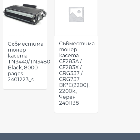
Съвместима
Съвместима
тонер
тонер
касета
касета
CF283A /
TN3440/TN3480
CF283X /
Black, 8000
CRG337 /
pages
CRG737
2401223_s
BK*E(2200),
2200k.,
Черен
2401138