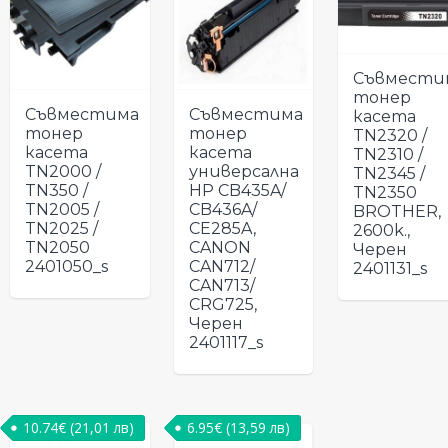
Съвмести
тонер
Съвместима
Съвместима
касета
тонер
тонер
TN2320 /
касета
касета
TN2310 /
TN2000 /
универсална
TN2345 /
TN350 /
HP CB435A/
TN2350
TN2005 /
CB436A/
BROTHER,
TN2025 /
CE285A,
2600k.,
TN2050
CANON
Черен
2401050_s
CAN712/
2401131_s
CAN713/
CRG725,
Черен
2401117_s
10.74
€
(21,01 лв)
6.95
€
(13,59 лв)