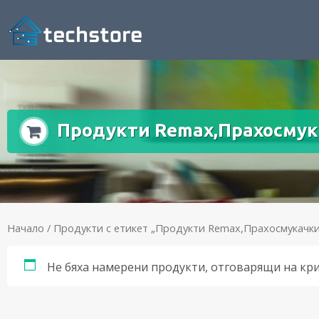
Продукти Remax,Прахосмук
Начало
/ Продукти с етикет „Продукти Remax,Прахосмукачк
Не бяха намерени продукти, отговарящи на кр