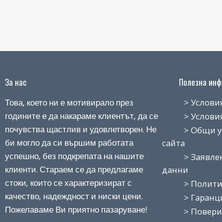
За нас
Полезна инфо
Това, което ни е мотивирало през
> Условия н
годините е да накараме клиентът, да се
> Условия з
почувства щастлив и удовлетворен. Не
> Общи усло
би могло да си вършим работата
сайта
успешно, без подкрепата на нашите
> Заявление
клиенти. Стараем се да предлагаме
данни
стоки, които се характеризират с
> Политика
качество, надеждност и ниски цени.
> Гаранция
Пожелаваме Ви приятно пазаруване!
> Поверит