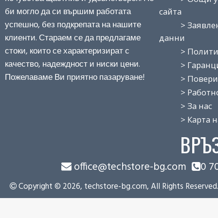
би могло да си вършим работата
сайта
успешно, без подкрепата на нашите
> Заявление
клиенти. Стараем се да предлагаме
данни
стоки, които се характеризират с
> Политика
качество, надеждност и ниски цени.
> Гаранция
Пожелаваме Ви приятно пазаруване!
> Поверит
> Работно 
> За нас
> Карта на
ВРЪ
office@techstore-bg.com
0 7
Copyright © 2026, techstore-bg.com, All Rights Reserved