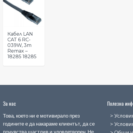
Кабел LAN
CAT 6 RC-
039W, 3m
Remax –
18285 18285
За нас
Полезна инфо
Това, което ни е мотивирало през
> Условия н
годините е да накараме клиентът, да се
> Условия з
почувства щастлив и удовлетворен. Не
> Общи усло