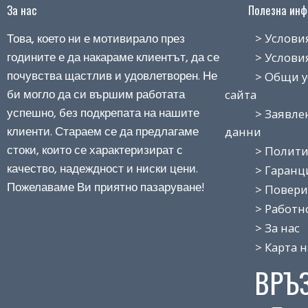
За нас
Полезна инфо
Това, което ни е мотивирало през
> Условия н
годините е да накараме клиентът, да се
> Условия з
почувства щастлив и удовлетворен. Не
> Общи усло
би могло да си вършим работата
сайта
успешно, без подкрепата на нашите
> Заявление
клиенти. Стараем се да предлагаме
данни
стоки, които се характеризират с
> Политика
качество, надеждност и ниски цени.
> Гаранция
Пожелаваме Ви приятно пазаруване!
> Поверит
> Работно 
> За нас
> Карта на
ВРЪ