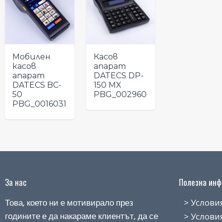
Мобилен
Касов
касов
апарат
апарат
DATECS DP-
DATECS BC-
150 MX
50
PBG_002960
PBG_0016031
За нас
Полезна инфо
Това, което ни е мотивирало през
> Условия н
годините е да накараме клиентът, да се
> Условия з