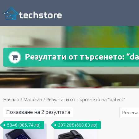
Резултати от търсенето: “da
Начало
/
Магазин
/ Резултати от търсенето на “datecs”
Показване на 2 резултата
504
€
(985,74 лв)
307.20
€
(600,83 лв)