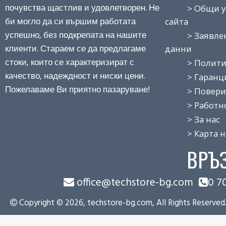
почувства щастлив и удовлетворен. Не
> Общи усло
би могло да си вършим работата
сайта
успешно, без подкрепата на нашите
> Заявление
клиенти. Стараем се да предлагаме
данни
стоки, които се характеризират с
> Политика
качество, надеждност и ниски цени.
> Гаранция
Пожелаваме Ви приятно пазаруване!
> Поверит
> Работно 
> За нас
> Карта на
ВРЪ
office@techstore-bg.com
0 7
Copyright © 2026, techstore-bg.com, All Rights Reserved